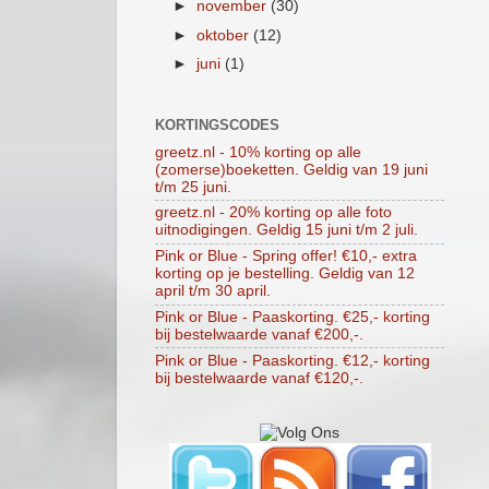
►
november
(30)
►
oktober
(12)
►
juni
(1)
KORTINGSCODES
greetz.nl - 10% korting op alle
(zomerse)boeketten. Geldig van 19 juni
t/m 25 juni.
greetz.nl - 20% korting op alle foto
uitnodigingen. Geldig 15 juni t/m 2 juli.
Pink or Blue - Spring offer! €10,- extra
korting op je bestelling. Geldig van 12
april t/m 30 april.
Pink or Blue - Paaskorting. €25,- korting
bij bestelwaarde vanaf €200,-.
Pink or Blue - Paaskorting. €12,- korting
bij bestelwaarde vanaf €120,-.