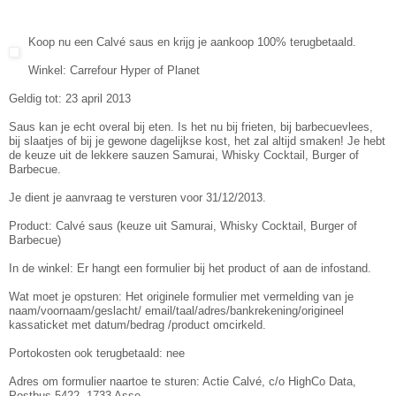
Koop nu een Calvé saus en krijg je aankoop 100% terugbetaald.
Winkel: Carrefour Hyper of Planet
Geldig tot: 23 april 2013
Saus kan je echt overal bij eten. Is het nu bij frieten, bij barbecuevlees,
bij slaatjes of bij je gewone dagelijkse kost, het zal altijd smaken! Je hebt
de keuze uit de lekkere sauzen Samurai, Whisky Cocktail, Burger of
Barbecue.
Je dient je aanvraag te versturen voor 31/12/2013.
Product: Calvé saus (keuze uit Samurai, Whisky Cocktail, Burger of
Barbecue)
In de winkel: Er hangt een formulier bij het product of aan de infostand.
Wat moet je opsturen: Het originele formulier met vermelding van je
naam/voornaam/geslacht/ email/taal/adres/bankrekening/origineel
kassaticket met datum/bedrag /product omcirkeld.
Portokosten ook terugbetaald: nee
Adres om formulier naartoe te sturen: Actie Calvé, c/o HighCo Data,
Postbus 5422, 1733 Asse.