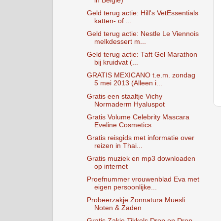
in Belgie)
Geld terug actie: Hill's VetEssentials
katten- of ...
Geld terug actie: Nestle Le Viennois
melkdessert m...
Geld terug actie: Taft Gel Marathon
bij kruidvat (...
GRATIS MEXICANO t.e.m. zondag
5 mei 2013 (Alleen i...
Gratis een staaltje Vichy
Normaderm Hyaluspot
Gratis Volume Celebrity Mascara
Eveline Cosmetics
Gratis reisgids met informatie over
reizen in Thai...
Gratis muziek en mp3 downloaden
op internet
Proefnummer vrouwenblad Eva met
eigen persoonlijke...
Probeerzakje Zonnatura Muesli
Noten & Zaden
Gratis Zakje Tikkels Drop en Drop