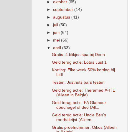
►
oktober
(65)
►
september
(14)
►
augustus
(41)
►
juli
(50)
►
juni
(64)
►
mei
(66)
▼
april
(63)
Gratis: 4 blikjes spa bij Deen
Geld terug actie: Lotus Just 1
Korting: Elke week 50% korting bij
Lidl
Testen: Justnuts bars testen
Geld terug actie: Theramed X-ITE
(Alleen in Belgie)
Geld terug actie: FA Glamour
douchegel of deo (All...
Geld terug actie: Uncle Ben's
roerbakrijst (Alleen...
Gratis proefnummer: Oikos (Alleen