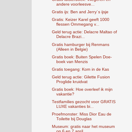
andere voorleesve...
Gratis ijs: Ben and Jerry´s ijsje
Gratis: Keizer Karel geeft 1000
flessen Ommegang v...
Geld terug actie: Delacre Maltao of
Delacre Brazi...
Gratis hamburger bij Renmans
(Alleen in Belgie)
Gratis boek: Buiten Spelen Doe-
boek van Menzis
Gratis toegang: Kom in de Kas
Geld terug actie: Gilette Fusion
Proglide kruidvat
Gratis boek: Hoe overleef ik mijn
vakantie?
Testfamilies gezocht voor GRATIS
LUXE vakanties bi...
Proefmonster: Miss Dior Eau de
Toilette bij Douglas
Museum: gratis naar het museum
op 6 en 7 april