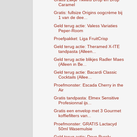
Caramel
Gratis: fullsize Origins oogcrème bij
1 van de dee...
Geld terug actie: Valess Variaties
Peper-Room
Proefpakket: Liga FruitCrisp
Geld terug actie: Theramed X-ITE
tandpasta (Alleen...
Geld terug actie blikjes Radler Maes
(Alleen in Be...
Geld terug actie: Bacardi Classic
Cocktails (Allee...
Proefmonster: Escada Cherry in the
Air
Gratis tandpasta: Elmex Sensitive
Profesionnal ijs...
Gratis een envelop met 3 Gourmet
koffiefilters van...
Proefmonster: GRATIS Lactacyd
50ml Wasemulsie
Geld terug actie: Dove Purely