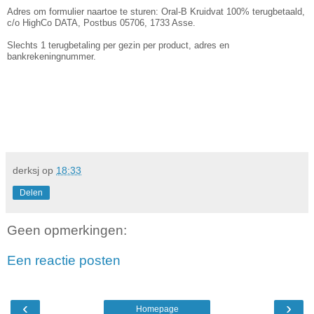
Adres om formulier naartoe te sturen: Oral-B Kruidvat 100% terugbetaald,
c/o HighCo DATA, Postbus 05706, 1733 Asse.
Slechts 1 terugbetaling per gezin per product, adres en
bankrekeningnummer.
derksj
op
18:33
Delen
Geen opmerkingen:
Een reactie posten
‹
›
Homepage