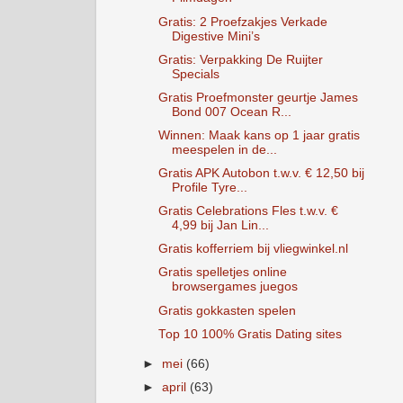
Gratis: 2 Proefzakjes Verkade
Digestive Mini’s
Gratis: Verpakking De Ruijter
Specials
Gratis Proefmonster geurtje James
Bond 007 Ocean R...
Winnen: Maak kans op 1 jaar gratis
meespelen in de...
Gratis APK Autobon t.w.v. € 12,50 bij
Profile Tyre...
Gratis Celebrations Fles t.w.v. €
4,99 bij Jan Lin...
Gratis kofferriem bij vliegwinkel.nl
Gratis spelletjes online
browsergames juegos
Gratis gokkasten spelen
Top 10 100% Gratis Dating sites
►
mei
(66)
►
april
(63)