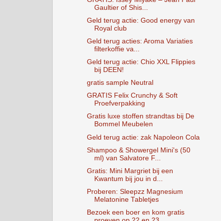
Gaultier of Shis...
Geld terug actie: Good energy van
Royal club
Geld terug acties: Aroma Variaties
filterkoffie va...
Geld terug actie: Chio XXL Flippies
bij DEEN!
gratis sample Neutral
GRATIS Felix Crunchy & Soft
Proefverpakking
Gratis luxe stoffen strandtas bij De
Bommel Meubelen
Geld terug actie: zak Napoleon Cola
Shampoo & Showergel Mini's (50
ml) van Salvatore F...
Gratis: Mini Margriet bij een
Kwantum bij jou in d...
Proberen: Sleepzz Magnesium
Melatonine Tabletjes
Bezoek een boer en kom gratis
proeven op 22 en 23 ...