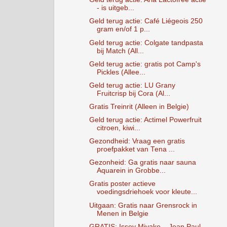
- is uitgeb...
Geld terug actie: Café Liégeois 250
gram en/of 1 p...
Geld terug actie: Colgate tandpasta
bij Match (All...
Geld terug actie: gratis pot Camp's
Pickles (Allee...
Geld terug actie: LU Grany
Fruitcrisp bij Cora (Al...
Gratis Treinrit (Alleen in Belgie)
Geld terug actie: Actimel Powerfruit
citroen, kiwi...
Gezondheid: Vraag een gratis
proefpakket van Tena ...
Gezonheid: Ga gratis naar sauna
Aquarein in Grobbe...
Gratis poster actieve
voedingsdriehoek voor kleute...
Uitgaan: Gratis naar Grensrock in
Menen in Belgie
GRATIS: Issey Miyake – Jean Paul