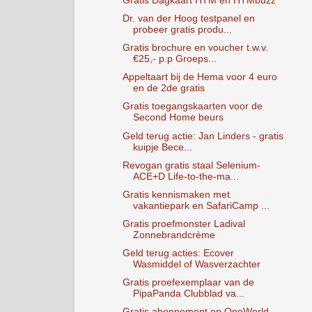
Gratis Dagkaart HTM en HTMbuzz
Dr. van der Hoog testpanel en
probeer gratis produ...
Gratis brochure en voucher t.w.v.
€25,- p.p Groeps...
Appeltaart bij de Hema voor 4 euro
en de 2de gratis
Gratis toegangskaarten voor de
Second Home beurs
Geld terug actie: Jan Linders - gratis
kuipje Bece...
Revogan gratis staal Selenium-
ACE+D Life-to-the-ma...
Gratis kennismaken met
vakantiepark en SafariCamp ...
Gratis proefmonster Ladival
Zonnebrandcrème
Geld terug acties: Ecover
Wasmiddel of Wasverzachter
Gratis proefexemplaar van de
PipaPanda Clubblad va...
Gratis abonnement op OneWorld