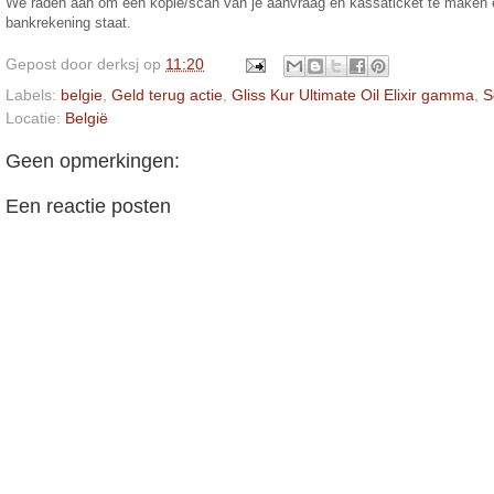
We raden aan om een kopie/scan van je aanvraag en kassaticket te maken en 
bankrekening staat.
Gepost door
derksj
op
11:20
Labels:
belgie
,
Geld terug actie
,
Gliss Kur Ultimate Oil Elixir gamma
,
S
Locatie:
België
Geen opmerkingen:
Een reactie posten