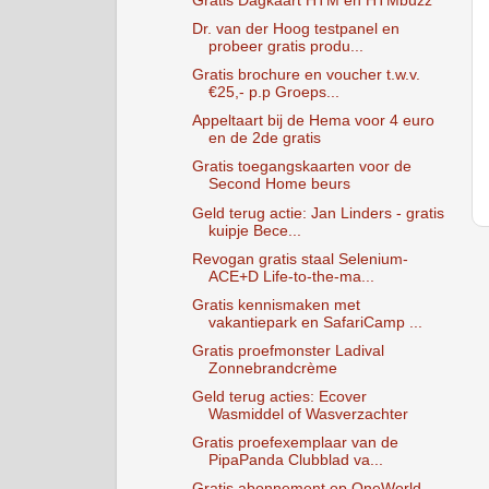
Gratis Dagkaart HTM en HTMbuzz
Dr. van der Hoog testpanel en
probeer gratis produ...
Gratis brochure en voucher t.w.v.
€25,- p.p Groeps...
Appeltaart bij de Hema voor 4 euro
en de 2de gratis
Gratis toegangskaarten voor de
Second Home beurs
Geld terug actie: Jan Linders - gratis
kuipje Bece...
Revogan gratis staal Selenium-
ACE+D Life-to-the-ma...
Gratis kennismaken met
vakantiepark en SafariCamp ...
Gratis proefmonster Ladival
Zonnebrandcrème
Geld terug acties: Ecover
Wasmiddel of Wasverzachter
Gratis proefexemplaar van de
PipaPanda Clubblad va...
Gratis abonnement op OneWorld