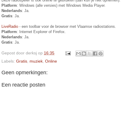
Deze radiospeler is ook online te gebruiken (dan kun je niet opnemen).
Platform
: Windows (alle versies) met Windows Media Player.
Nederlands
: Ja.
Gratis
: Ja.
LiveRadio
- een toolbar voor de browser met Vlaamse radiostations.
Platform
: Internet Explorer of Firefox.
Nederlands
: Ja.
Gratis
: Ja.
Gepost door
derksj
op
16:35
Labels:
Gratis
,
muziek
,
Online
Geen opmerkingen:
Een reactie posten