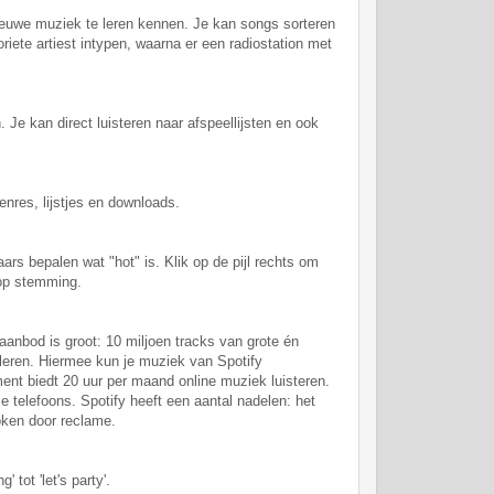
nieuwe muziek te leren kennen. Je kan songs sorteren
riete artiest intypen, waarna er een radiostation met
e kan direct luisteren naar afspeellijsten en ook
nres, lijstjes en downloads.
rs bepalen wat "hot" is. Klik op de pijl rechts om
op stemming.
aanbod is groot: 10 miljoen tracks van grote én
lleren. Hiermee kun je muziek van Spotify
ent biedt 20 uur per maand online muziek luisteren.
 telefoons. Spotify heeft een aantal nadelen: het
oken door reclame.
tot 'let's party'.