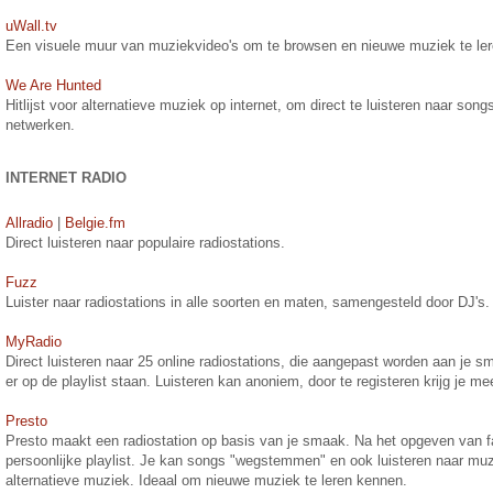
uWall.tv
Een visuele muur van muziekvideo's om te browsen en nieuwe muziek te le
We Are Hunted
Hitlijst voor alternatieve muziek op internet, om direct te luisteren naar so
netwerken.
INTERNET RADIO
Allradio
|
Belgie.fm
Direct luisteren naar populaire radiostations.
Fuzz
Luister naar radiostations in alle soorten en maten, samengesteld door DJ's
MyRadio
Direct luisteren naar 25 online radiostations, die aangepast worden aan je 
er op de playlist staan. Luisteren kan anoniem, door te registeren krijg je me
Presto
Presto maakt een radiostation op basis van je smaak. Na het opgeven van fav
persoonlijke playlist. Je kan songs "wegstemmen" en ook luisteren naar mu
alternatieve muziek. Ideaal om nieuwe muziek te leren kennen.