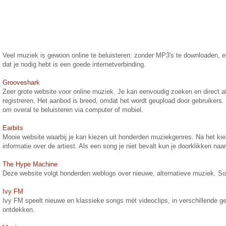
Veel muziek is gewoon online te beluisteren: zonder MP3's te downloaden, e
dat je nodig hebt is een goede internetverbinding.
Grooveshark
Zeer grote website voor online muziek. Je kan eenvoudig zoeken en direct a
registreren. Het aanbod is breed, omdat het wordt geupload door gebruikers
om overal te beluisteren via computer of mobiel.
Earbits
Mooie website waarbij je kan kiezen uit honderden muziekgenres. Na het kieze
informatie over de artiest. Als een song je niet bevalt kun je doorklikken naa
The Hype Machine
Deze website volgt honderden weblogs over nieuwe, alternatieve muziek. So
Ivy FM
Ivy FM speelt nieuwe en klassieke songs mét videoclips, in verschillende g
ontdekken.