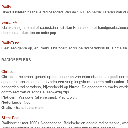
Radio+
Direct luisteren naar alle radiozenders van de VRT, en herbeluisteren van ou
Soma FM
Kleinschalig alternatief radiostation uit San Francisco met handgeselecteer
electronica, dubstep en indie pop.
RadioTuna
Geef een genre op, en RadioTuna zoekt er online radiostations bij. Prima sele
RADIOSPELERS
Chilirec
Chilirec is helemaal gericht op het opnemen van internetradio. Je geeft een m
opnemen start automatisch zodra een song langskomt op een radiostation. Je
honderden radiostations, bijvoorbeeld op bitrate. De opgenomen tracks wo
controleert zelf of songs al aanwezig zijn.
Platform
: Windows (alle versies), Mac OS X.
Nederlands
: Nee.
Gratis
: Gratis basisversie.
Silent Fear
Radiospeler met 1000+ Nederlandse, Belgische en andere radiostations, wa