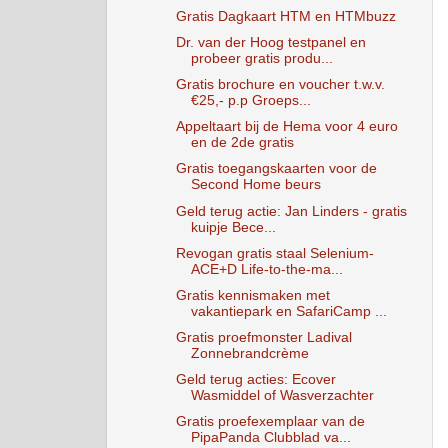
Gratis Dagkaart HTM en HTMbuzz
Dr. van der Hoog testpanel en
probeer gratis produ...
Gratis brochure en voucher t.w.v.
€25,- p.p Groeps...
Appeltaart bij de Hema voor 4 euro
en de 2de gratis
Gratis toegangskaarten voor de
Second Home beurs
Geld terug actie: Jan Linders - gratis
kuipje Bece...
Revogan gratis staal Selenium-
ACE+D Life-to-the-ma...
Gratis kennismaken met
vakantiepark en SafariCamp ...
Gratis proefmonster Ladival
Zonnebrandcrème
Geld terug acties: Ecover
Wasmiddel of Wasverzachter
Gratis proefexemplaar van de
PipaPanda Clubblad va...