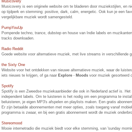
Musicovery
Musicovery is een originele website om te bladeren door muziekstijlen, en 
op tijdperk en stemming: positive, dark, calm, energetic. Ook kun je een favo
vergelijkbare muziek wordt samengesteld.
PumpYouUp
Pompende techno, trance, dubstep en house van Indie labels en muzikanten. J
tracks downloaden.
Radio Reddit
Goede website voor alternatieve muziek, met live streams in verschillende ge
the Sixty One
Website voor het ontdekken van nieuwe alternatieve muziek, waar de luisteraa
iets nieuws te krijgen, of ga naar
Explore
-
Moods
voor muziek gesorteerd 
Spotify
Spotify is een Zweedse muziekaanbieder die ook in Nederland actief is. Het 
independent labels. Om te luisteren is het nodig om een programma te insta
beluisteren, je eigen MP3's afspelen en playlists maken. Een gratis abonnem
Er zijn betaalde abonnementen met meer opties, zoals toegang vanaf mobiele
programma is zwaar, en bij een gratis abonnement wordt de muziek onderbr
Stereomood
Mooie internetradio die muziek biedt voor elke stemming, van 'sunday morning' 