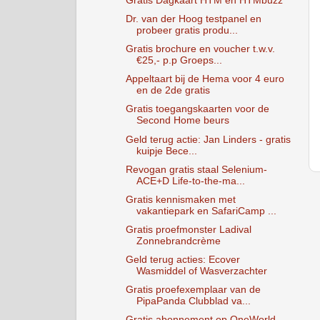
Gratis Dagkaart HTM en HTMbuzz
Dr. van der Hoog testpanel en
probeer gratis produ...
Gratis brochure en voucher t.w.v.
€25,- p.p Groeps...
Appeltaart bij de Hema voor 4 euro
en de 2de gratis
Gratis toegangskaarten voor de
Second Home beurs
Geld terug actie: Jan Linders - gratis
kuipje Bece...
Revogan gratis staal Selenium-
ACE+D Life-to-the-ma...
Gratis kennismaken met
vakantiepark en SafariCamp ...
Gratis proefmonster Ladival
Zonnebrandcrème
Geld terug acties: Ecover
Wasmiddel of Wasverzachter
Gratis proefexemplaar van de
PipaPanda Clubblad va...
Gratis abonnement op OneWorld