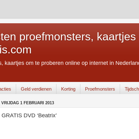
ten proefmonsters, kaartjes 
is.com
, kaartjes om te proberen online op internet in Nederland
acties
Geld verdienen
Korting
Proefmonsters
Tijdschr
VRIJDAG 1 FEBRUARI 2013
GRATIS DVD ‘Beatrix’