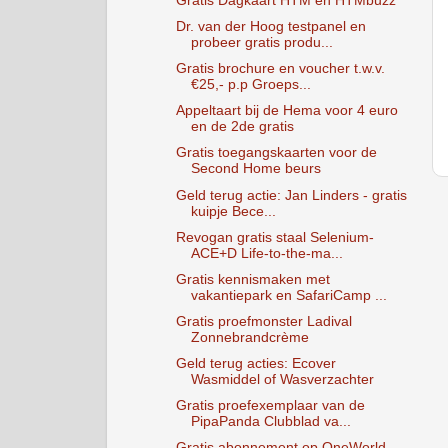
Gratis Dagkaart HTM en HTMbuzz
Dr. van der Hoog testpanel en
probeer gratis produ...
Gratis brochure en voucher t.w.v.
€25,- p.p Groeps...
Appeltaart bij de Hema voor 4 euro
en de 2de gratis
Gratis toegangskaarten voor de
Second Home beurs
Geld terug actie: Jan Linders - gratis
kuipje Bece...
Revogan gratis staal Selenium-
ACE+D Life-to-the-ma...
Gratis kennismaken met
vakantiepark en SafariCamp ...
Gratis proefmonster Ladival
Zonnebrandcrème
Geld terug acties: Ecover
Wasmiddel of Wasverzachter
Gratis proefexemplaar van de
PipaPanda Clubblad va...
Gratis abonnement op OneWorld