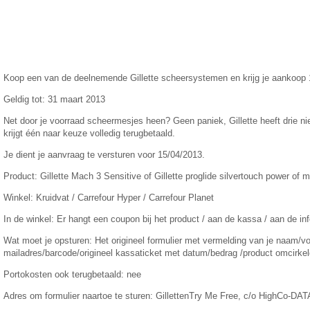
Koop een van de deelnemende Gillette scheersystemen en krijg je aankoop 
Geldig tot: 31 maart 2013
Net door je voorraad scheermesjes heen? Geen paniek, Gillette heeft drie 
krijgt één naar keuze volledig terugbetaald.
Je dient je aanvraag te versturen voor 15/04/2013.
Product: Gillette Mach 3 Sensitive of Gillette proglide silvertouch power of 
Winkel: Kruidvat / Carrefour Hyper / Carrefour Planet
In de winkel: Er hangt een coupon bij het product / aan de kassa / aan de in
Wat moet je opsturen: Het origineel formulier met vermelding van je naam
mailadres/barcode/origineel kassaticket met datum/bedrag /product omcirkel
Portokosten ook terugbetaald: nee
Adres om formulier naartoe te sturen: GillettenTry Me Free, c/o HighCo-DA