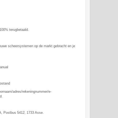
100% terugbetaald.
nieuwe scheersystemen op de markt gebracht en je
manual
fostand
/voornaam/adres/rekeningnummer/e-
d.
TA, Postbus 5412, 1733 Asse.