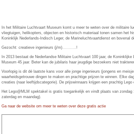
In het Militaire Luchtvaart Museum komt u meer te weten over de militaire 
vliegtuigen, helikopters, objecten en historisch materiaal tonen samen het hi
Koninklijk Nederlands-Indisch Leger, de Marineluchtvaartdienst en bovenal 
Gezocht: creatieve ingenieurs (j/m)………..!
In 2013 bestaat de Nederlandse Militaire Luchtvaart 100 jaar, de Koninklijke 
Museum 45 jaar. Beter kan de jubilaris haar jeugdige bezoekers niet trakte
Voorlopig is dit dé laatste kans voor alle jonge ingenieurs (jongens en me
waarheidsgetrouwe dingen te maken en prachtige prijzen te winnen. Elke da
creaties (naar leeftijdscategorie). De prijswinnaars krijgen een prachtig Lego
Het Lego@MLM spektakel is gratis toegankelijk en vindt plaats van zondag 
zaterdag en maandag).
Ga naar de website om meer te weten over deze gratis actie