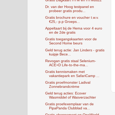
Gratis Dagkaart HTM en HTMbuzz
Dr. van der Hoog testpanel en
probeer gratis produ...
Gratis brochure en voucher t.w.v.
€25,- p.p Groeps...
Appeltaart bij de Hema voor 4 euro
en de 2de gratis
Gratis toegangskaarten voor de
Second Home beurs
Geld terug actie: Jan Linders - gratis
kuipje Bece...
Revogan gratis staal Selenium-
ACE+D Life-to-the-ma...
Gratis kennismaken met
vakantiepark en SafariCamp ...
Gratis proefmonster Ladival
Zonnebrandcrème
Geld terug acties: Ecover
Wasmiddel of Wasverzachter
Gratis proefexemplaar van de
PipaPanda Clubblad va...
Gratis abonnement op OneWorld