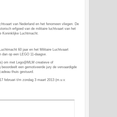
luchtvaart van Nederland en het fenomeen vliegen. De
storisch erfgoed van de militaire luchtvaart van het
de Koninklijke Luchtmacht.
Luchtmacht 60 jaar en het Militaire Luchtvaart
ren dan op een LEGO 11-daagse.
isjes) om met Lego@MLM creatieve of
g beoordeelt een gemotiveerde jury de vervaardigde
 cadeau thuis gestuurd.
17 februari t/m zondag 3 maart 2013 (m.u.v.